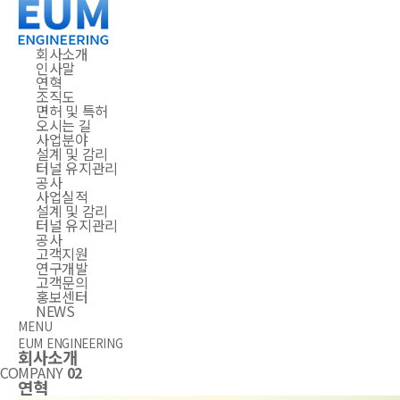
회사소개
인사말
연혁
조직도
면허 및 특허
오시는 길
사업분야
설계 및 감리
터널 유지관리
공사
사업실적
설계 및 감리
터널 유지관리
공사
고객지원
연구개발
고객문의
홍보센터
NEWS
MENU
EUM ENGINEERING
회사소개
COMPANY
02
연혁